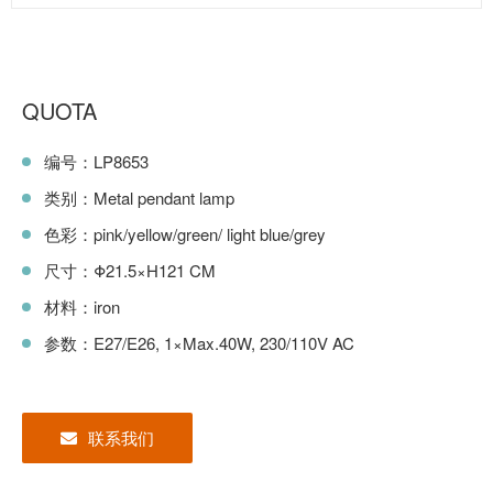
QUOTA
编号：LP8653
类别：Metal pendant lamp
色彩：pink/yellow/green/ light blue/grey
尺寸：Φ21.5×H121 CM
材料：iron
参数：E27/E26, 1×Max.40W, 230/110V AC
联系我们